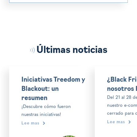
Últimas noticias
Iniciativas Treedom y
¿Black Fr
Blackout: un
nosotros 
resumen
Del 21 al 28 
nuestro e-com
¡Descubre cómo fueron
cerrado para 
nuestras iniciativas!
lógica consumi
Lee mas
Lee mas
Friday: he aqu