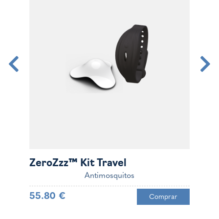
ZeroZzz™ Kit Travel
Z
Antimosquitos
55.80 €
5
Comprar