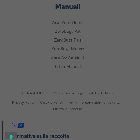
Manuali
AcarZero Home
ZeroBugs Pet
ZeroBugs Plus
ZeroBugs Mouse
ZeroZzz Ambient
Tutti i Manuali
ULTRASOUNDtech™ is a Savifin registered Trade Mark.
–
–
–
Privacy Policy
Cookie Policy
Termini e condizioni di vendita
Diritto di recesso
Le tue preferenze relative alla privacy
Informativa sulla raccolta