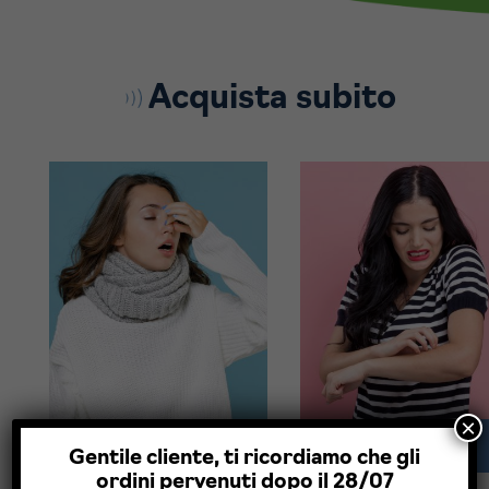
Acquista subito
×
Anti Acari
Anti Zanzare
Gentile cliente, ti ricordiamo che gli
ordini pervenuti dopo il 28/07