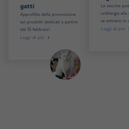
gatti
Le zecche pos
un’allergia alla
Approfitta della promozione
se entrano in 
sui prodotti dedicati a partire
molecola alfa-
Leggi di più
dal 15 febbraio!
responsabile 
Leggi di più
Sindrome. Legg
saperne di più