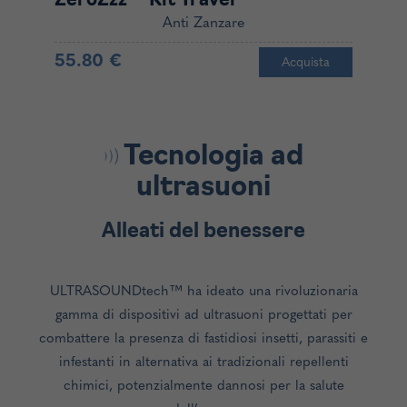
ZeroZzz™ Kit Travel
Z
Anti Zanzare
55.80 €
5
Acquista
Tecnologia ad
ultrasuoni
Alleati del benessere
ULTRASOUNDtech™ ha ideato una rivoluzionaria
gamma di dispositivi ad ultrasuoni progettati per
combattere la presenza di fastidiosi insetti, parassiti e
infestanti in alternativa ai tradizionali repellenti
chimici, potenzialmente dannosi per la salute