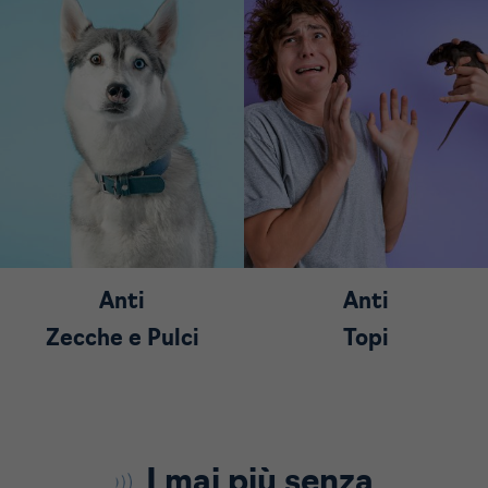
Anti
Anti
Zecche e Pulci
Topi
I mai più senza