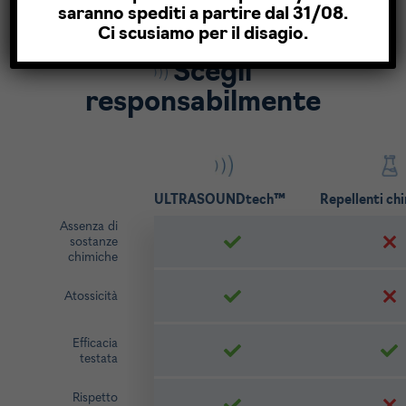
saranno spediti a partire dal 31/08.
Ci scusiamo per il disagio.
Scegli
responsabilmente
ULTRASOUNDtech™
Repellenti chi
Assenza di
sostanze
chimiche
Atossicità
Efficacia
testata
Rispetto