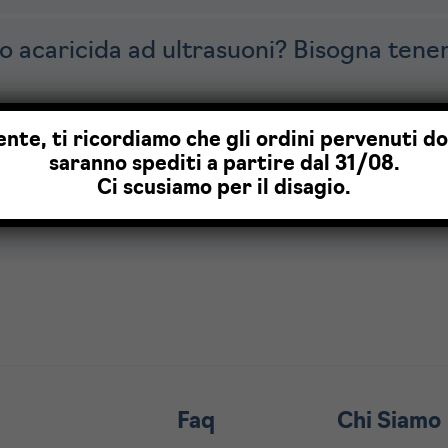
vo acaricida ad ultrasuoni? Bisogna tene
sere installato in ogni ambiente?
ente, ti ricordiamo che gli ordini pervenuti d
saranno spediti a partire dal 31/08.
Ci scusiamo per il disagio.
bile apprezzare i benefici derivanti dal
Faq
Chi Siamo