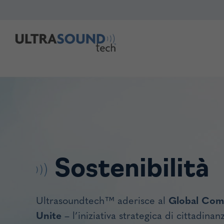
Vai
al
contenuto
Sostenibilità
Ultrasoundtech™ aderisce al
Global Comp
Unite
– l’iniziativa strategica di cittadina