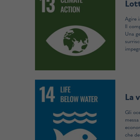
Lot
Agire 
Il com
Una gen
surrisc
impegna
La v
Gli oce
messa a
econom
che de