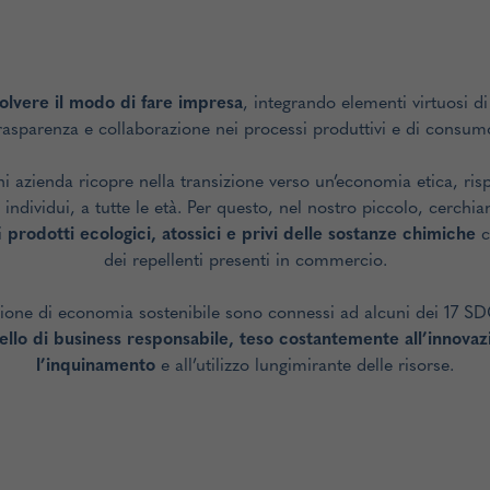
olvere il modo di fare impresa
, integrando elementi virtuosi di
rasparenza e collaborazione nei processi produttivi e di consum
 azienda ricopre nella transizione verso un’economia etica, risp
gli individui, a tutte le età. Per questo, nel nostro piccolo, cerc
i
prodotti ecologici, atossici e privi delle sostanze chimiche
c
dei repellenti presenti in commercio.
isione di economia sostenibile sono connessi ad alcuni dei 17 S
llo di business responsabile, teso costantemente all’innovazi
l’inquinamento
e all’utilizzo lungimirante delle risorse.