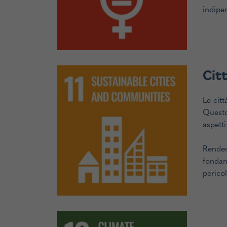
indipe
Citt
Le cit
Questo
aspetti
Render
fondam
pericol