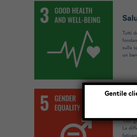
Sal
Tutti 
fondam
sulla s
un ben
Gentile cli
Par
Tutti g
La dif
fatica