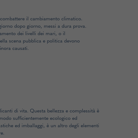
 combattere il cambiamento climatico.
 giorno dopo giorno, messi a dura prova.
ento dei livelli dei mari, o il
della scena pubblica e politica devono
inora causati.
icanti di vita. Questa bellezza e complessità è
in modo sufficientemente ecologico ed
tiche ed imballaggi, è un altro degli elementi
e.