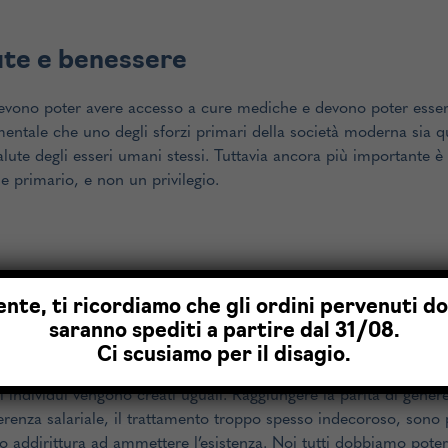
ute e benessere
devono poter avere accesso a cure mediche e devono poter essere 
entale che uno degli sforzi primari della società moderna sia que
alute degli esseri umani stessi. Tuttavia ancora più importante è
e primario, e non un privilegio.
ente, ti ricordiamo che gli ordini pervenuti d
saranno spediti a partire dal 31/08.
ità di genere
Ci scusiamo per il disagio.
li individui vengono creati uguali. Raggiungere la parità di gener
ferenza salariale, il trattamento troppo spesso indecoroso, sono
no addirittura ad ammettere l’esistenza. Noi tutti dobbiamo poter