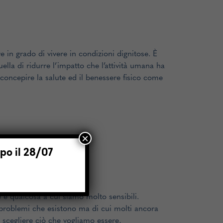
in grado di vivere in condizioni dignitose. È
lla di ridurre l’impatto che l’attività umana ha
 concepire la salute ed il benessere fisico come
×
opo il 28/07
e è qualcosa a cui siamo molto sensibili.
 problemi che esistono ma di cui molti ancora
 scegliere ciò che vogliamo essere,