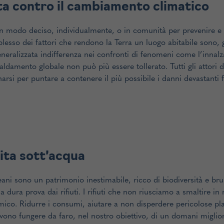
ta contro il cambiamento climatico
in modo deciso, individualmente, o in comunità per prevenire e
plesso dei fattori che rendono la Terra un luogo abitabile sono,
eralizzata indifferenza nei confronti di fenomeni come l’innalzam
aldamento globale non può più essere tollerato. Tutti gli attori 
rsi per puntare a contenere il più possibile i danni devastanti f
ita sott’acqua
ani sono un patrimonio inestimabile, ricco di biodiversità e brul
 dura prova dai rifiuti. I rifiuti che non riusciamo a smaltire 
ico. Ridurre i consumi, aiutare a non disperdere pericolose plas
vono fungere da faro, nel nostro obiettivo, di un domani miglior