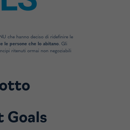
ONU che hanno deciso di ridefinire le
te le persone che lo abitano
. Gli
incipi ritenuti ormai non negoziabili
dotto
t Goals