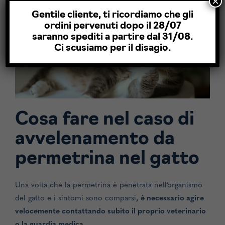
×
eccessiva e vomito.
Gentile cliente, ti ricordiamo che gli
ordini pervenuti dopo il 28/07
saranno spediti a partire dal 31/08.
Ci scusiamo per il disagio.
Cosa fare nel caso di
avvelenamento da
permetrina nel gatto
Una volta che la permetrina è penetrata nell’organismo
del gatto e i sintomi sono comparsi
, è necessario agire
velocemente contattando subito il proprio veterinario
o la guardia medica
.