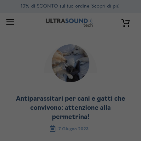
Vai
Scopri di più
10% di SCONTO sul tuo ordine
al
contenuto
Antiparassitari per cani e gatti che
convivono: attenzione alla
permetrina!
7 Giugno 2023