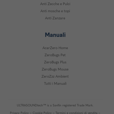
Anti Zecche e Pulci
Anti mosche e topi
Anti Zanzare
Manuali
AcarZero Home
ZeroBugs Pet
ZeroBugs Plus
ZeroBugs Mouse
ZeroZzz Ambient
Tutti i Manuali
ULTRASOUNDtech™ is a Savifin registered Trade Mark.
–
–
–
Privacy Policy
Cookie Policy
Termini e condizioni di vendita