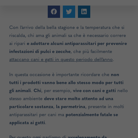
Con l’arrivo della bella stagione e la temperatura che si
riscalda, chi ama gli animali sa che è necessario correre
ai ripari
e adottare alcuni antiparassitari per prevenire
infestazioni di pulci e zecche
, che più facilmente
attaccano cani e gatti in questo periodo dell’anno
.
In questa occasione è importante ricordare che
non
tutti i prodotti vanno bene allo stesso modo per tutti
gli animali
.
Chi
, per esempio,
vive con cani e gatti
nello
stesso ambiente
deve stare molto attento ad una
particolare sostanza
,
la permetrina
, presente in molti
antiparassitari per cani ma
potenzialmente fatale se
applicata ai gatti
.
Per questo oggi parliamo di
avvelenamento da