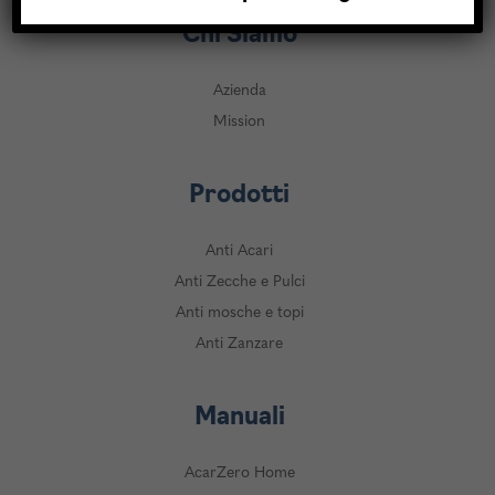
Chi Siamo
Azienda
Mission
Prodotti
Anti Acari
Anti Zecche e Pulci
Anti mosche e topi
Anti Zanzare
Manuali
AcarZero Home