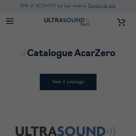
Vai
Scopri di più
10% di SCONTO sul tuo ordine
al
contenuto
Catalogue AcarZero
Vedi il catalogo