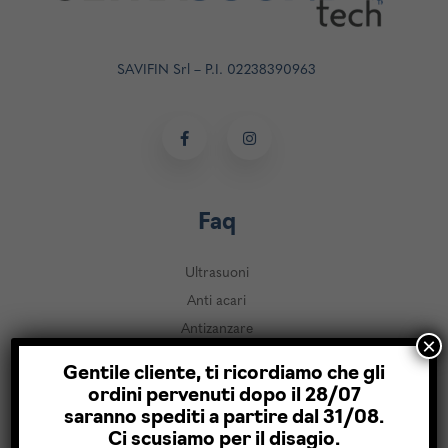
SAVIFIN Srl – P.I. 02238390963
Faq
Ultrasuoni
Anti acari
Antizanzare
×
Antizecche e pulci
Gentile cliente, ti ricordiamo che gli
Anti topi
ordini pervenuti dopo il 28/07
Vedi tutte le FAQ
saranno spediti a partire dal 31/08.
Ci scusiamo per il disagio.